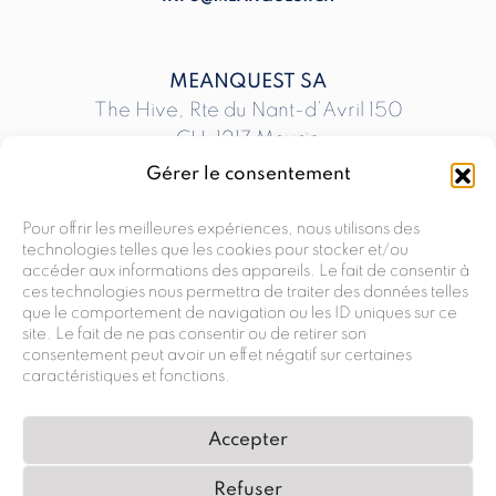
MEANQUEST SA
The Hive, Rte du Nant-d’Avril 150
CH-1217 Meyrin
T
+41 58 810 00 00
Gérer le consentement
INFO@MEANQUEST.CH
Pour offrir les meilleures expériences, nous utilisons des
technologies telles que les cookies pour stocker et/ou
accéder aux informations des appareils. Le fait de consentir à
MEANQUEST SA
ces technologies nous permettra de traiter des données telles
Rte André-Piller 33 G
que le comportement de navigation ou les ID uniques sur ce
site. Le fait de ne pas consentir ou de retirer son
CH-1762 Givisiez
consentement peut avoir un effet négatif sur certaines
T
+41 58 810 00 00
caractéristiques et fonctions.
INFO@MEANQUEST.CH
Accepter
Refuser
POLITIQUE DE CONFIDENTIALITÉ