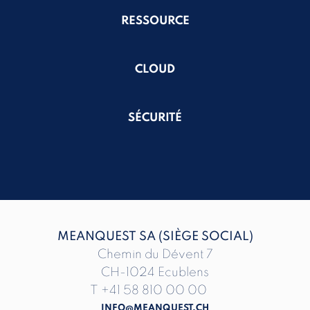
RESSOURCE
CLOUD
SÉCURITÉ
MEANQUEST SA (SIÈGE SOCIAL)
Chemin du Dévent 7
CH-1024 Ecublens
T
+41 58 810 00 00
INFO@MEANQUEST.CH