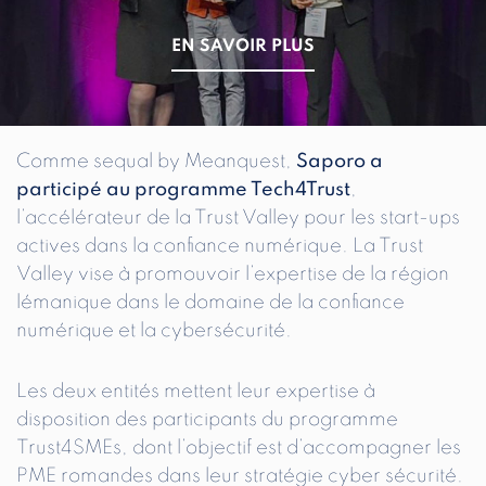
EN SAVOIR PLUS
Comme sequal by Meanquest,
Saporo a
participé au programme Tech4Trust
,
l’accélérateur de la Trust Valley pour les start-ups
actives dans la confiance numérique. La Trust
Valley vise à promouvoir l’expertise de la région
lémanique dans le domaine de la confiance
numérique et la cybersécurité.
Les deux entités mettent leur expertise à
disposition des participants du programme
Trust4SMEs, dont l’objectif est d’accompagner les
PME romandes dans leur stratégie cyber sécurité.