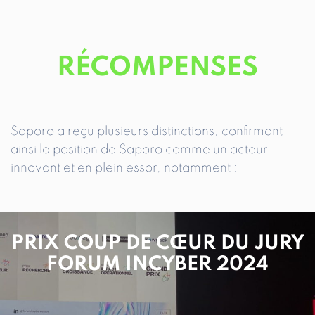
RÉCOMPENSES
Saporo a reçu plusieurs distinctions, confirmant
ainsi la position de Saporo comme un acteur
innovant et en plein essor, notamment :
PRIX COUP DE CŒUR DU JURY
FORUM INCYBER 2024