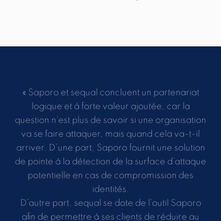
« Saporo et sequal concluent un partenariat
logique et à forte valeur ajoutée, car la
question n’est plus de savoir si une organisation
va se faire attaquer, mais quand cela va-t-il
arriver. D’une part, Saporo fournit une solution
de pointe à la détection de la surface d’attaque
potentielle en cas de compromission des
identités.
D’autre part, sequal se dote de l’outil Saporo
afin de permettre à ses clients de réduire au