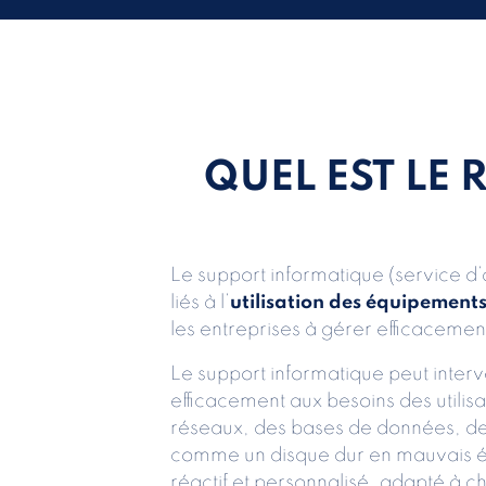
QUEL EST LE
Le support informatique (service 
liés à l’
utilisation des équipement
les entreprises à gérer efficacement
Le support informatique peut interv
efficacement aux besoins des utilisa
réseaux, des bases de données, des
comme un disque dur en mauvais ét
réactif et personnalisé, adapté à c