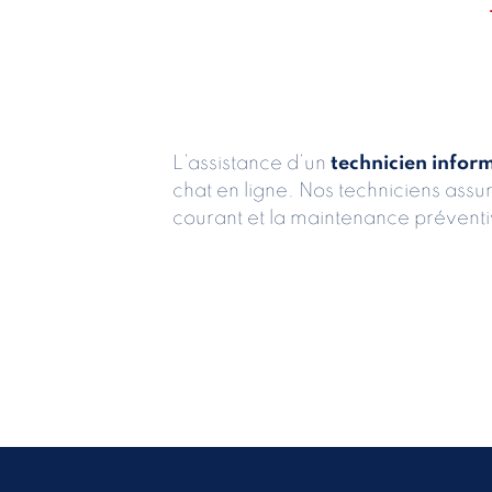
L’assistance d’un
technicien infor
chat en ligne. Nos techniciens assur
courant et la maintenance préventiv