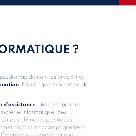
FORMATIQUE ?
résoudre rapidement les problèmes
ormation
. Notre équipe experte aide
u d’assistance
, afin de répondre
u matériel informatique, des
 sur des éléments spécifiques,
permet d’offrir un accompagnement
e. Ce processus repose sur une