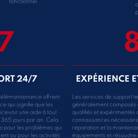
fonctionnel.
d
p
7
ORT 24/7
EXPÉRIENCE E
 télémaintenance offrent
Les services de support t
e qui signifie que les
généralement composés d
ecevoir une aide à tout
qualifiés et expérimentés 
 365 jours par an. Cela
connaissances nécessaire
ue pour les problèmes qui
réparation et la maintena
nt ou pour les activités
équipements et résoudre 