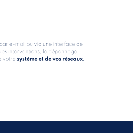
par e-mail ou via une interface de
n des interventions, le dépannage
e votre
système et de vos réseaux.