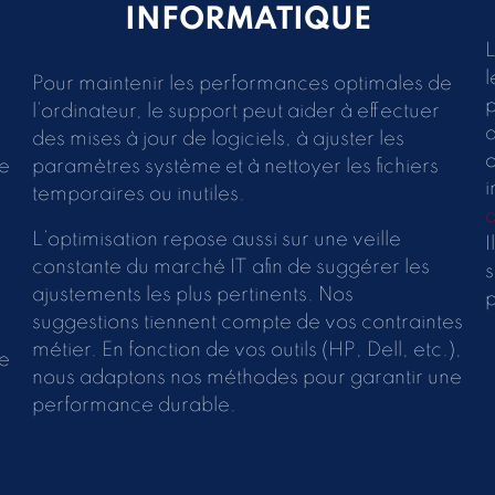
INFORMATIQUE
L
l
Pour maintenir les performances optimales de
p
l’ordinateur, le support peut aider à effectuer
d
des mises à jour de logiciels, à ajuster les
o
ue
paramètres système et à nettoyer les fichiers
i
temporaires ou inutiles.
L’optimisation repose aussi sur une veille
I
constante du marché IT afin de suggérer les
s
ajustements les plus pertinents. Nos
p
suggestions tiennent compte de vos contraintes
métier. En fonction de vos outils (HP, Dell, etc.),
se
nous adaptons nos méthodes pour garantir une
performance durable.